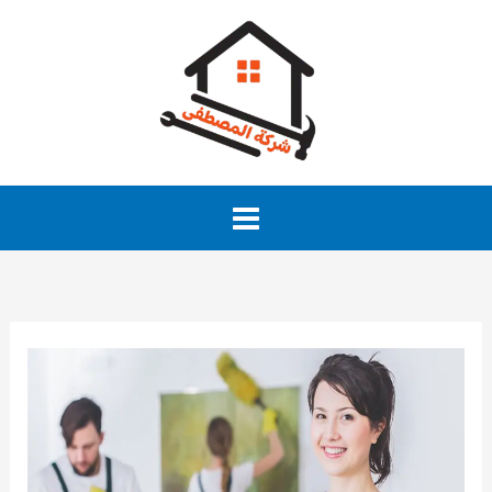
خطي
لى
لمحتوى