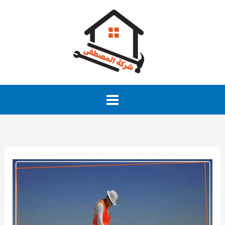
خطي
لى
لمحتوى