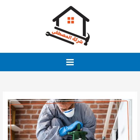
خطي
لى
لمحتوى