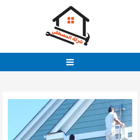
خطي
لى
لمحتوى