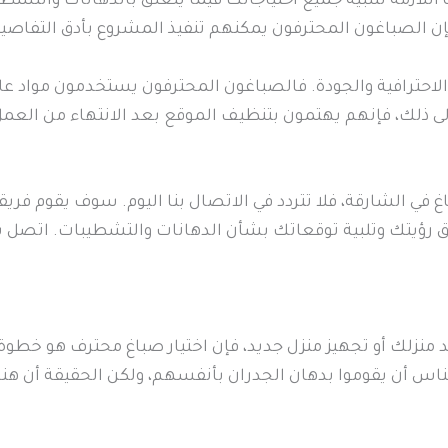
 اللازمة لتلبية جميع احتياجاتك فيما يتعلق بالدهانات والتشط
فإن الصباغون المحترفون يمكنهم تنفيذ المشروع بأدق التفاصي
 الاحترافية والجودة. فالصباغون المحترفون يستخدمون مواد عا
لك، فإنهم يهتمون بتنظيف الموقع بعد الانتهاء من العمل، م
ي الشارقة، فلا تتردد في الاتصال بنا اليوم. سوف يقوم فريقن
يتك وتلبية توقعاتك بشأن الدهانات والتشطيبات. اتصل بنا 
منزلك أو تجهيز منزل جديد، فإن اختيار صباغ محترف هو خطو
الناس أن يقوموا بدهان الجدران بأنفسهم، ولكن الحقيقة أن هن