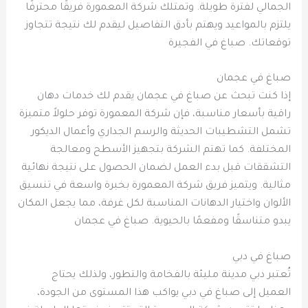
الجمالي لفترة طويلة. وتمتلك شركة المعمورة فريقًا محترفًا
يلتزم بالمواعيد ويهتم بأدق التفاصيل ليقدم لك نتيجة تتجاوز
توقعاتك. صباغ في الفجيرة
صباغ في عجمان
إذا كنت تبحث عن صباغ في عجمان يقدم لك خدمات دهان
راقية بأسعار مناسبة، فإن شركة المعمورة توفر حلولاً متميزة
تشمل التشطيبات الحديثة والرسم الجداري وأعمال الديكور
المختلفة. كما تهتم الشركة بتجهيز الأسطح ومعالجة
التشققات قبل بدء العمل لضمان الحصول على نتيجة نهائية
مثالية. ويتميز فريق شركة المعمورة بخبرة واسعة في تنسيق
الألوان واختيار الدهانات المناسبة لكل غرفة، مما يجعل المكان
يبدو متناسقًا ومفعمًا بالحيوية. صباغ في عجمان
صباغ في دبي
تُعتبر دبي مدينة مليئة بالفخامة والتطور، ولذلك يحتاج
العميل إلى صباغ في دبي يواكب هذا المستوى من الجودة،