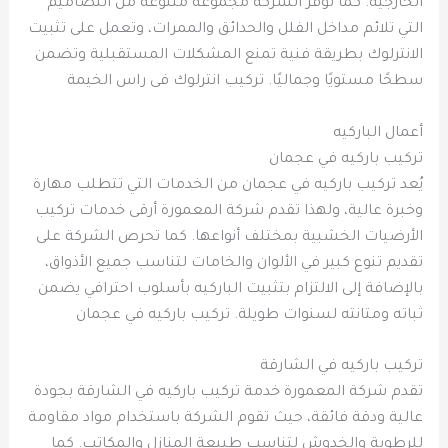
الخارجية. كما توفر الشركة مجموعة متنوعة من التصاميم
التي تلائم مداخل الفلل والحدائق والممرات، وتعمل على تثبيت
الانترلوك بطريقة فنية تمنع المشكلات المستقبلية وتضمن
سطحًا مستويًا وجماليًا. تركيب انترلوك فى راس الخيمة
أعمال الباركيه
تركيب باركيه في عجمان
يُعد تركيب باركيه في عجمان من الخدمات التي تتطلب مهارة
وخبرة عالية، ولهذا تقدم شركة المعمورة أرقى خدمات تركيب
الأرضيات الخشبية بمختلف أنواعها. كما تحرص الشركة على
تقديم تنوع كبير في الألوان والخامات لتناسب جميع الأذواق،
بالإضافة إلى الالتزام بتثبيت الباركيه بأسلوب احترافي يضمن
ثباته ومتانته لسنوات طويلة. تركيب باركيه في عجمان
تركيب باركيه في الشارقة
تقدم شركة المعمورة خدمة تركيب باركيه في الشارقة بجودة
عالية ودقة فائقة، حيث تقوم الشركة باستخدام مواد مقاومة
للرطوبة والخدوش لتناسب طبيعة المنازل والمكاتب. كما