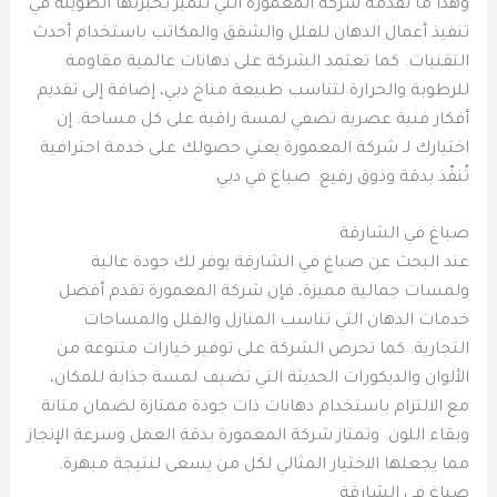
وهذا ما تقدمه شركة المعمورة التي تتميز بخبرتها الطويلة في
تنفيذ أعمال الدهان للفلل والشقق والمكاتب باستخدام أحدث
التقنيات. كما تعتمد الشركة على دهانات عالمية مقاومة
للرطوبة والحرارة لتناسب طبيعة مناخ دبي، إضافة إلى تقديم
أفكار فنية عصرية تضفي لمسة راقية على كل مساحة. إن
اختيارك لـ شركة المعمورة يعني حصولك على خدمة احترافية
تُنفّذ بدقة وذوق رفيع. صباغ في دبي
صباغ في الشارقة
عند البحث عن صباغ في الشارقة يوفر لك جودة عالية
ولمسات جمالية مميزة، فإن شركة المعمورة تقدم أفضل
خدمات الدهان التي تناسب المنازل والفلل والمساحات
التجارية. كما تحرص الشركة على توفير خيارات متنوعة من
الألوان والديكورات الحديثة التي تضيف لمسة جذابة للمكان،
مع الالتزام باستخدام دهانات ذات جودة ممتازة لضمان متانة
وبقاء اللون. وتمتاز شركة المعمورة بدقة العمل وسرعة الإنجاز
مما يجعلها الاختيار المثالي لكل من يسعى لنتيجة مبهرة.
صباغ في الشارقة