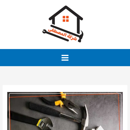
خطي
لى
لمحتوى