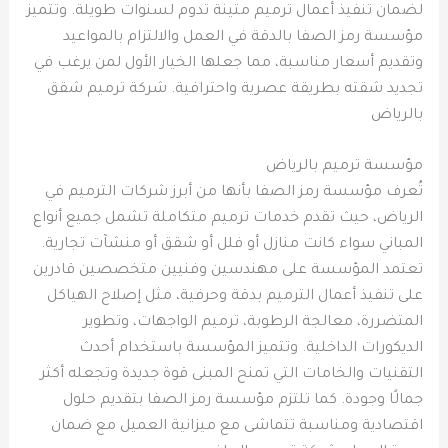
لضمان تنفيذ أعمال ترميم متينة تدوم لسنوات طويلة. وتتميز
مؤسسة رمز الصفا بالدقة في العمل والالتزام بالمواعيد
وتقديم أسعار مناسبة، مما جعلها الخيار الأول لمن يرغب في
تجديد شقته بطريقة عصرية واحترافية. شركة ترميم شقق
بالرياض
مؤسسة ترميم بالرياض
تُعرف مؤسسة رمز الصفا بأنها من أبرز شركات الترميم في
الرياض، حيث تقدم خدمات ترميم متكاملة تشمل جميع أنواع
المباني سواء كانت منازل أو فلل أو شقق أو منشآت تجارية.
تعتمد المؤسسة على مهندسين وفنيين متخصصين قادرين
على تنفيذ أعمال الترميم بدقة وحرفية، مثل إصلاح الهياكل
المتضررة، معالجة الرطوبة، ترميم الواجهات، وتطوير
الديكورات الداخلية. وتتميز المؤسسة باستخدام أحدث
التقنيات والخامات التي تمنح المبنى قوة جديدة وتجعله أكثر
جمالًا وجودة. كما تلتزم مؤسسة رمز الصفا بتقديم حلول
اقتصادية ومناسبة تتماشى مع ميزانية العميل مع ضمان