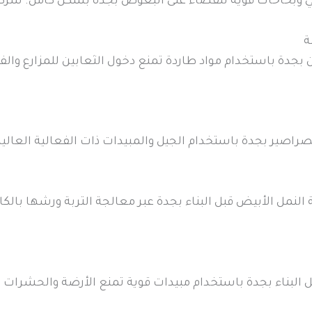
ي وبخاخات قوية للقضاء على البعوض بجدة بشكل كامل. شرك
ة
 بجدة باستخدام مواد طاردة تمنع دخول الثعابين للمزارع والف
لصراصير بجدة باستخدام الجيل والمبيدات ذات الفعالية العا
فحة النمل الأبيض قبل البناء بجدة عبر معالجة التربة ورشها ب
 البناء بجدة باستخدام مبيدات قوية تمنع الأرضة والحشرا