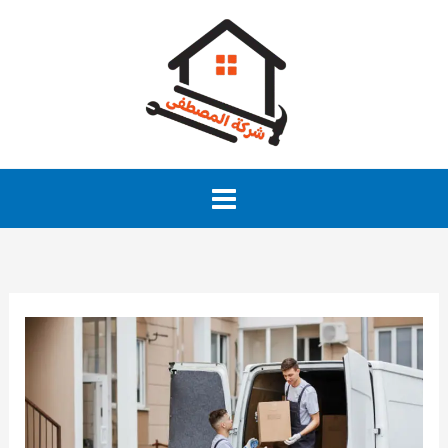
خطي
لى
لمحتوى